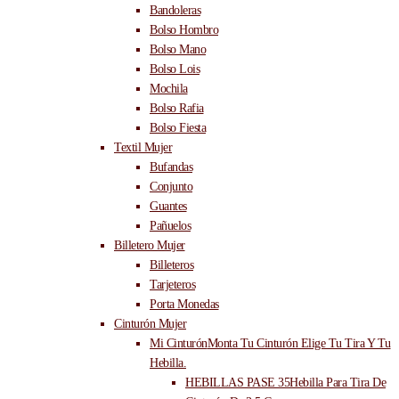
Bandoleras
Bolso Hombro
Bolso Mano
Bolso Lois
Mochila
Bolso Rafia
Bolso Fiesta
Textil Mujer
Bufandas
Conjunto
Guantes
Pañuelos
Billetero Mujer
Billeteros
Tarjeteros
Porta Monedas
Cinturón Mujer
Mi Cinturón
Monta Tu Cinturón Elige Tu Tira Y Tu
Hebilla.
HEBILLAS PASE 35
Hebilla Para Tira De