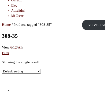
Contacto
Blog
Actualidad
Mi Cuenta
Home
/ Products tagged “308-35”
NOVEDA
308-35
View:
6
/
12
/
All
/
Filter
Showing the single result