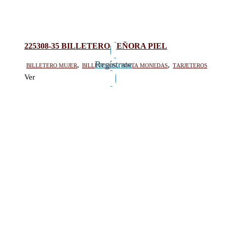
225308-35 BILLETERO SEÑORA PIEL
Regístrate
Regístrate
Billetero mujer
,
Billeteros
,
Porta monedas
,
Tarjeteros
Ver