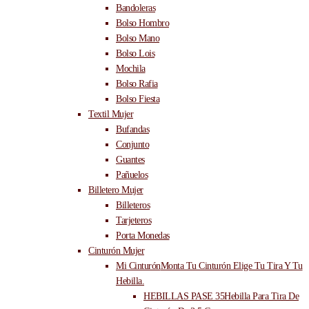
Bandoleras
Bolso Hombro
Bolso Mano
Bolso Lois
Mochila
Bolso Rafia
Bolso Fiesta
Textil Mujer
Bufandas
Conjunto
Guantes
Pañuelos
Billetero Mujer
Billeteros
Tarjeteros
Porta Monedas
Cinturón Mujer
Mi Cinturón
Monta Tu Cinturón Elige Tu Tira Y Tu
Hebilla.
HEBILLAS PASE 35
Hebilla Para Tira De