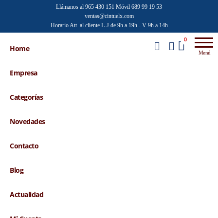
Saltar
Llámanos al 965 430 151
Móvil 689 99 19 53
ventas@cintuelx.com
al
Horario Att. al cliente L-J de 9h a 19h - V 9h a 14h
contenido
Emilio
Venta al
0
por
Home
Faraoni
Menú
mayor de
accesorios
Empresa
de moda
Categorías
Novedades
Contacto
Blog
Actualidad