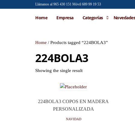
Saltar
Llámanos al 965 430 151
Móvil 689 99 19 53
al
Emilio
Venta al
Home
Empresa
Categorías
Novedade
contenido
por
Faraoni
mayor de
accesorios
de moda
Home
/ Products tagged “224BOLA3”
224BOLA3
Showing the single result
224BOLA3 COPOS EN MADERA
PERSONALIZADA
NAVIDAD