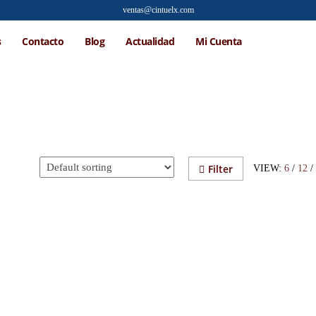
ventas@cintuelx.com
s
Contacto
Blog
Actualidad
Mi Cuenta
Filter
VIEW:
6
/
12
/