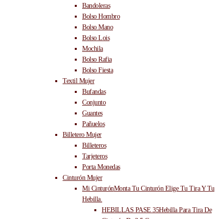
Bandoleras
Bolso Hombro
Bolso Mano
Bolso Lois
Mochila
Bolso Rafia
Bolso Fiesta
Textil Mujer
Bufandas
Conjunto
Guantes
Pañuelos
Billetero Mujer
Billeteros
Tarjeteros
Porta Monedas
Cinturón Mujer
Mi Cinturón
Monta Tu Cinturón Elige Tu Tira Y Tu
Hebilla.
HEBILLAS PASE 35
Hebilla Para Tira De