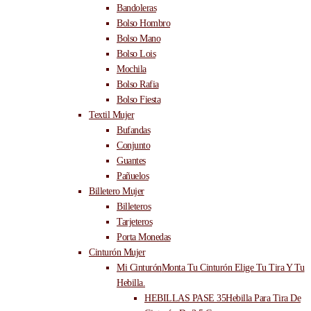
Bandoleras
Bolso Hombro
Bolso Mano
Bolso Lois
Mochila
Bolso Rafia
Bolso Fiesta
Textil Mujer
Bufandas
Conjunto
Guantes
Pañuelos
Billetero Mujer
Billeteros
Tarjeteros
Porta Monedas
Cinturón Mujer
Mi Cinturón
Monta Tu Cinturón Elige Tu Tira Y Tu
Hebilla.
HEBILLAS PASE 35
Hebilla Para Tira De