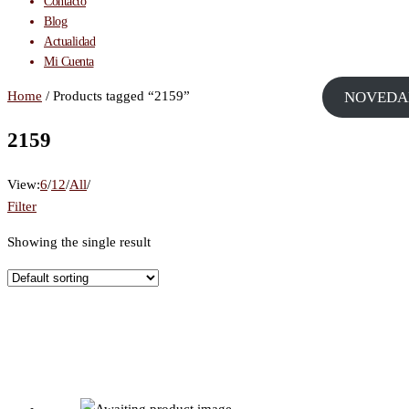
Contacto
Blog
Actualidad
Mi Cuenta
Home
/ Products tagged “2159”
NOVEDA
2159
View:
6
/
12
/
All
/
Filter
Showing the single result