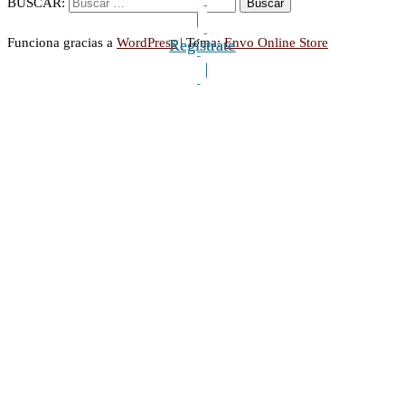
BUSCAR:
Funciona gracias a
WordPress
|
Tema:
Envo Online Store
Regístrate
Regístrate