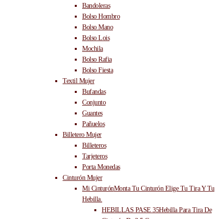
Bandoleras
Bolso Hombro
Bolso Mano
Bolso Lois
Mochila
Bolso Rafia
Bolso Fiesta
Textil Mujer
Bufandas
Conjunto
Guantes
Pañuelos
Billetero Mujer
Billeteros
Tarjeteros
Porta Monedas
Cinturón Mujer
Mi Cinturón
Monta Tu Cinturón Elige Tu Tira Y Tu
Hebilla.
HEBILLAS PASE 35
Hebilla Para Tira De