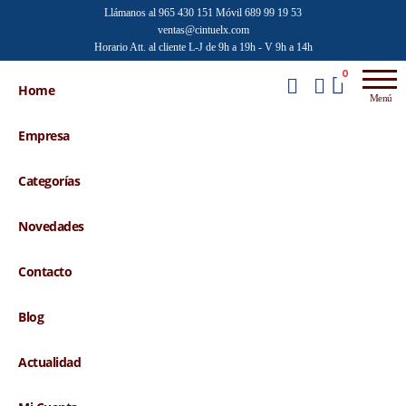
Saltar
Llámanos al 965 430 151
Móvil 689 99 19 53
ventas@cintuelx.com
al
Horario Att. al cliente L-J de 9h a 19h - V 9h a 14h
contenido
Emilio
Venta al
0
por
Home
Faraoni
Menú
mayor de
accesorios
Empresa
de moda
Categorías
Novedades
Contacto
Blog
Actualidad