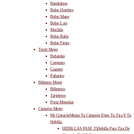
Bandoleras
Bolso Hombro
Bolso Mano
Bolso Lois
Mochila
Bolso Rafia
Bolso Fiesta
Textil Mujer
Bufandas
Conjunto
Guantes
Pañuelos
Billetero Mujer
Billeteros
Tarjeteros
Porta Monedas
Cinturón Mujer
Mi Cinturón
Monta Tu Cinturón Elige Tu Tira Y Tu
Hebilla.
HEBILLAS PASE 35
Hebilla Para Tira De