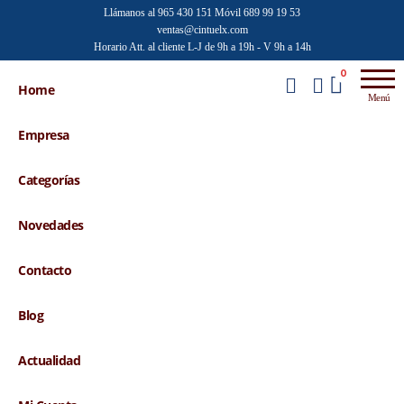
Saltar
Llámanos al 965 430 151
Móvil 689 99 19 53
ventas@cintuelx.com
al
Horario Att. al cliente L-J de 9h a 19h - V 9h a 14h
contenido
Emilio
Venta al
0
por
Home
Faraoni
Menú
mayor de
accesorios
Empresa
de moda
Categorías
Novedades
Contacto
Blog
Actualidad