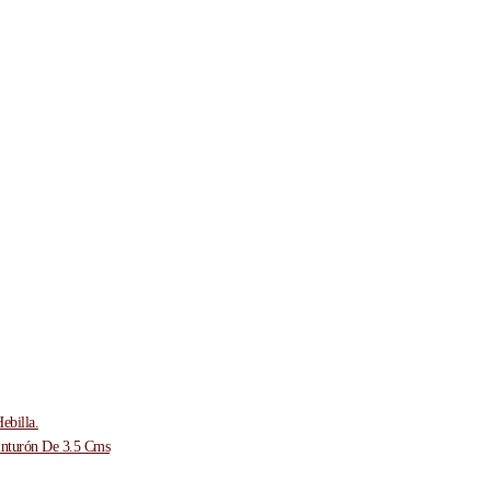
ebilla.
inturón De 3.5 Cms