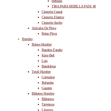
Hebillas
TIRA PARA HEBILLA PASE 40
Cinturón Casual
Cinturón Elástico
Cinturón Ancho
Articulos De Playa
Bolso Playa
Hombre
Bolsos Hombre
Bandera España
King-Belt
Lois
Bandoleras
Textil Hombre
Conjuntos
Bufandas
Guantes
Billetero Hombre
Billeteros
Tarjeteros
Llaveros