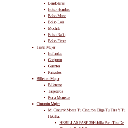
Bandoleras
Bolso Hombro
Bolso Mano
Bolso Lois
Mochila
Bolso Rafia
Bolso Fiesta
Textil Mujer
Bufandas
Conjunto
Guantes
Pañuelos
Billetero Mujer
Billeteros
Tarjeteros
Porta Monedas
Cinturón Mujer
Mi Cinturón
Monta Tu Cinturón Elige Tu Tira Y Tu
Hebilla.
HEBILLAS PASE 35
Hebilla Para Tira De