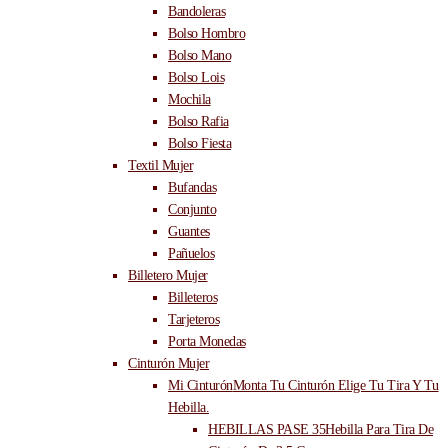
Bandoleras
Bolso Hombro
Bolso Mano
Bolso Lois
Mochila
Bolso Rafia
Bolso Fiesta
Textil Mujer
Bufandas
Conjunto
Guantes
Pañuelos
Billetero Mujer
Billeteros
Tarjeteros
Porta Monedas
Cinturón Mujer
Mi Cinturón
Monta Tu Cinturón Elige Tu Tira Y Tu
Hebilla.
HEBILLAS PASE 35
Hebilla Para Tira De