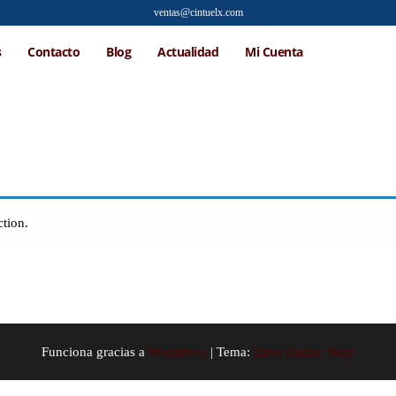
ventas@cintuelx.com
s
Contacto
Blog
Actualidad
Mi Cuenta
tion.
Funciona gracias a
WordPress
|
Tema:
Envo Online Store