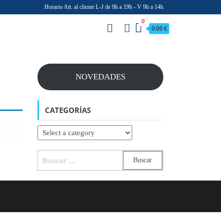
Horario Att. al cliente L-J de 9h a 19h - V 9h a 14h
0
0.00 €
NOVEDADES
CATEGORÍAS
BUSCAR: