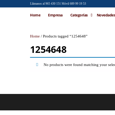
Saltar
Llámanos al 965 430 151
Móvil 689 99 19 53
al
Emilio
Venta al
Home
Empresa
Categorías
Novedade
contenido
por
Faraoni
mayor de
accesorios
de moda
Home
/ Products tagged “1254648”
1254648
No products were found matching your selec