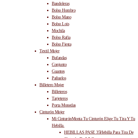
Bandoleras
Bolso Hombro
Bolso Mano
Bolso Lois
Mochila
Bolso Rafia
Bolso Fiesta
Textil Mujer
Bufandas
Conjunto
Guantes
Pañuelos
Billetero Mujer
Billeteros
Tarjeteros
Porta Monedas
Cinturón Mujer
Mi Cinturón
Monta Tu Cinturón Elige Tu Tira Y Tu
Hebilla.
HEBILLAS PASE 35
Hebilla Para Tira De